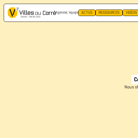
ACTUS
RESSOURCES
VIDÉOS
Agenda
L' équipe
C
Nous of