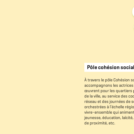
Pôle
cohésion
socia
À
travers
le
pôle
Cohésion
so
accompagnons
les
actrices
œuvrent
pour
les
quartiers
de
la
ville,
au
service
des
coo
réseau
et
des
journées
de
s
orchestrées
à
l’échelle
régi
vivre-ensemble
qui
animen
jeunesse,
éducation,
laïcité,
de
proximité,
etc.