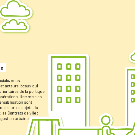
le
ciale,
nous
et
acteurs
locaux
qui
prioritaires
de
la
politique
pérations.
Une
mise
en
ensibilisation
sont
onale
sur
les
sujets
du
t
les
Contrats
de
ville
:
gestion
urbaine
et
sociale