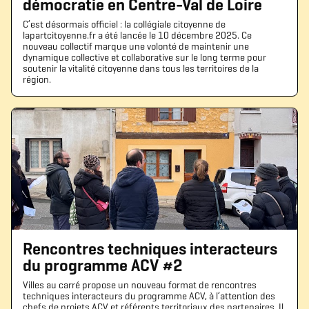
démocratie en Centre-Val de Loire
Télécharger le logo
Télécharger le dossier d'identité complet
C’est désormais officiel : la collégiale citoyenne de
(format .svg)
(format .zip)
lapartcitoyenne.fr a été lancée le 10 décembre 2025. Ce
nouveau collectif marque une volonté de maintenir une
dynamique collective et collaborative sur le long terme pour
soutenir la vitalité citoyenne dans tous les territoires de la
région.
Rencontres techniques interacteurs
du programme ACV #2
Villes au carré propose un nouveau format de rencontres
techniques interacteurs du programme ACV, à l’attention des
chefs de projets ACV et référents territoriaux des partenaires. Il