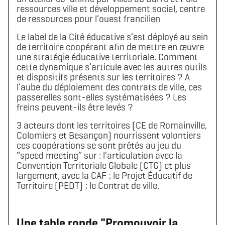
ressources ville et développement social, centre
de ressources pour l’ouest francilien
Le label de la Cité éducative s’est déployé au sein
de territoire coopérant afin de mettre en œuvre
une stratégie éducative territoriale. Comment
cette dynamique s’articule avec les autres outils
et dispositifs présents sur les territoires ? A
l’aube du déploiement des contrats de ville, ces
passerelles sont-elles systématisées ? Les
freins peuvent-ils être levés ?
3 acteurs dont les territoires (CE de Romainville,
Télécharger le logo
Télécharger le dossier d'identité complet
(format .svg)
(format .zip)
Colomiers et Besançon) nourrissent volontiers
ces coopérations se sont prêtés au jeu du
“speed meeting” sur : l’articulation avec la
Convention Territoriale Globale (CTG) et plus
largement, avec la CAF ; le Projet Éducatif de
Territoire (PEDT) ; le Contrat de ville.
Une table ronde "Promouvoir la