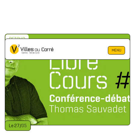
RETOUR
MENU
Le
27
/
05