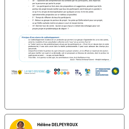
Télécharger le logo
Télécharger le dossier d'identité complet
(format .svg)
(format .zip)
Hélène DELPEYROUX