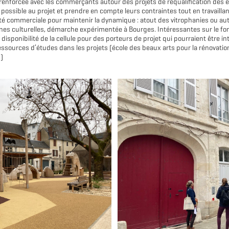
renforcée avec les commerçants autour des projets de requalification des 
 possible au projet et prendre en compte leurs contraintes tout en travaillant
ité commerciale pour maintenir la dynamique : atout des vitrophanies ou 
rines culturelles, démarche expérimentée à Bourges. Intéressantes sur le fo
disponibilité de la cellule pour des porteurs de projet qui pourraient être in
ressources d’études dans les projets (école des beaux arts pour la rénovation 
)