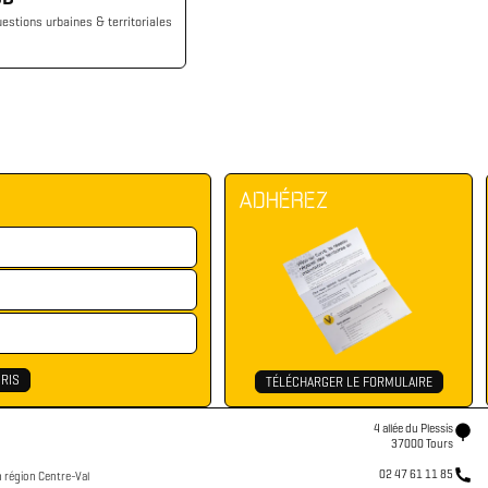
estions urbaines & territoriales
ADHÉREZ
TÉLÉCHARGER LE FORMULAIRE
4 allée du Plessis
37000 Tours
02 47 61 11 85
n région Centre-Val