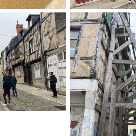
Télécharger le logo
Télécharger le dossier d'identité complet
(format .svg)
(format .zip)