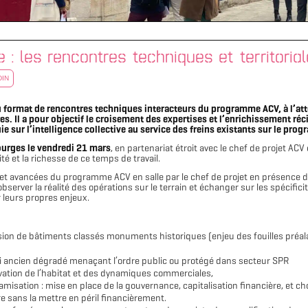
e : les rencontres techniques et territori
DIN
 format de rencontres techniques interacteurs du programme ACV, à l’att
res. Il a pour objectif le croisement des expertises et l’enrichissement réc
uie sur l’intelligence collective au service des freins existants sur le pro
urges le vendredi 21 mars
, en partenariat étroit avec le chef de projet ACV
ité et la richesse de ce temps de travail.
t avancées du programme ACV en salle par le chef de projet en présence des 
server la réalité des opérations sur le terrain et échanger sur les spécific
 leurs propres enjeux.
sion de bâtiments classés monuments historiques (enjeu des fouilles préala
ti ancien dégradé menaçant l’ordre public ou protégé dans secteur SPR
ovation de l’habitat et des dynamiques commerciales,
amisation : mise en place de la gouvernance, capitalisation financière, et c
re sans la mettre en péril financièrement.