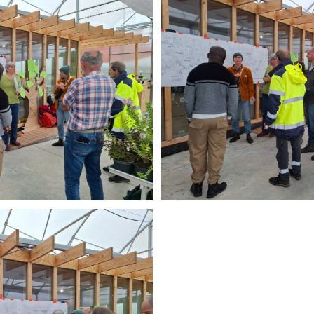
Télécharger le logo
Télécharger le dossier d'identité complet
(format .svg)
(format .zip)