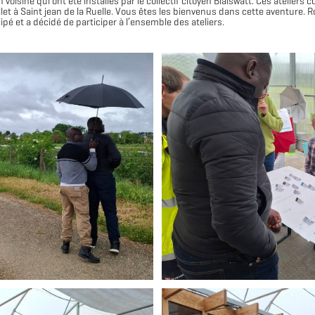
voisine qui ont été installés par le collectif citoyen Blaiswatt. Ces ateliers
uillet à Saint jean de la Ruelle. Vous êtes les bienvenus dans cette aventure.
icipé et a décidé de participer à l’ensemble des ateliers.