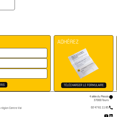
ADHÉREZ
TÉLÉCHARGER LE FORMULAIRE
4 allée du Plessis
37000 Tours
02 47 61 11 85
n région Centre-Val