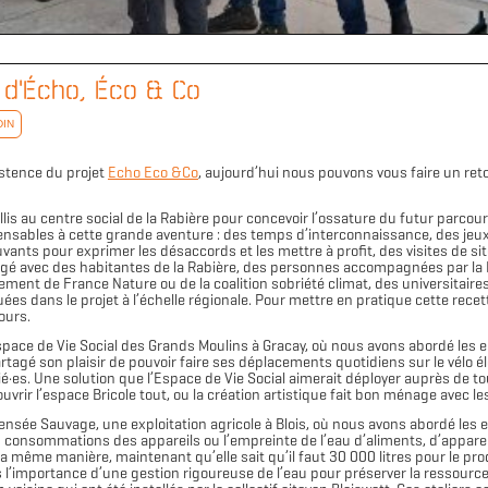
 d'Écho, Éco & Co
DIN
xistence du projet
Echo Eco &Co
, aujourd’hui nous pouvons vous faire un reto
llis au centre social de la Rabière pour concevoir l’ossature du futur parco
ensables à cette grande aventure : des temps d’interconnaissance, des jeux
ts pour exprimer les désaccords et les mettre à profit, des visites de sites
é avec des habitantes de la Rabière, des personnes accompagnées par la F
nement de France Nature ou de la coalition sobriété climat, des universitaire
ées dans le projet à l’échelle régionale. Pour mettre en pratique cette recett
ours.
Espace de Vie Social des Grands Moulins à Gracay, où nous avons abordé les e
gé son plaisir de pouvoir faire ses déplacements quotidiens sur le vélo éle
é·es. Une solution que l’Espace de Vie Social aimerait déployer auprès de to
ouvrir l’espace Bricole tout, ou la création artistique fait bon ménage avec l
nsée Sauvage, une exploitation agricole à Blois, où nous avons abordé les en
consommations des appareils ou l’empreinte de l’eau d’aliments, d’appareil
la même manière, maintenant qu’elle sait qu’il faut 30 000 litres pour le pr
ris l’importance d’une gestion rigoureuse de l’eau pour préserver la ressour