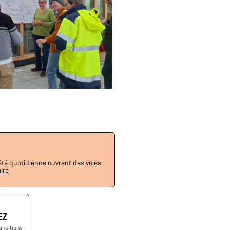
iété quotidienne ouvrent des voies
ire
EZ
ansitions