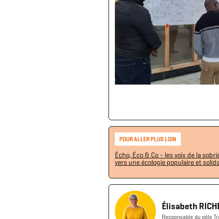
POUR ALLER PLUS LOIN
Écho, Éco & Co - les voix de la sobr
vers une écologie populaire et solida
Élisabeth RICH
Responsable du pôle Tr