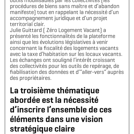
outils mobilisables par les collectivités (les
procédures de biens sans maître et d’abandon
manifeste) tout en rappelant la nécessité d’un
accompagnement juridique et d’un projet
territorial clair.
Julie Guittard ( Zéro Logement Vacant) a
présenté les fonctionnalités de la plateforme
ainsi que les évolutions législatives à venir
concernant la fiscalité des logements vacants
avec la taxe d’habitation sur les locaux vacants.
Les échanges ont souligné l’intérêt croissant
des collectivités pour les outils de repérage, de
fiabilisation des données et d’“aller-vers” auprès
des propriétaires.
La troisième thématique
Télécharger le logo
Télécharger le dossier d'identité complet
(format .svg)
(format .zip)
abordée est la nécessité
d’inscrire l’ensemble de ces
éléments dans une vision
stratégique claire