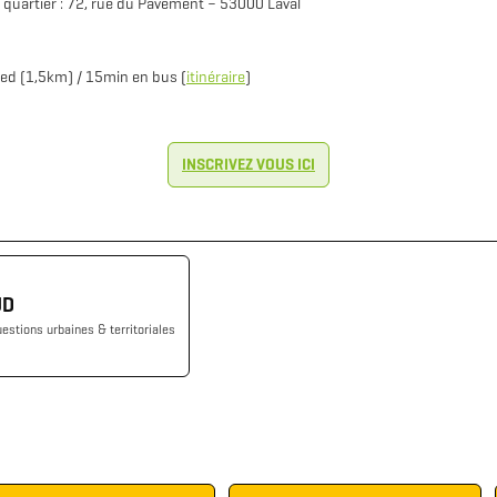
e quartier : 72, rue du Pavement – 53000 Laval
pied (1,5km) / 15min en bus (
itinéraire
)
INSCRIVEZ VOUS ICI
UD
estions urbaines & territoriales