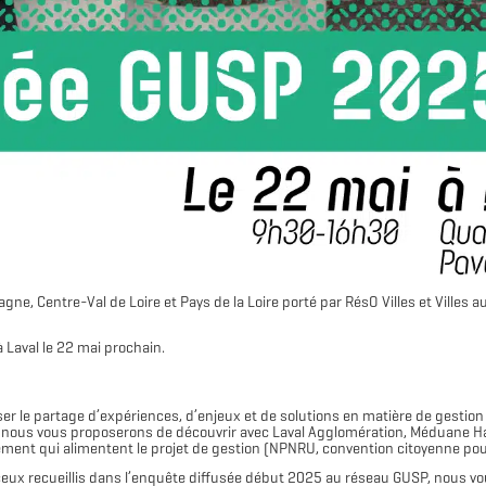
ne, Centre-Val de Loire et Pays de la Loire porté par RésO Villes et Villes
 Laval le 22 mai prochain.
er le partage d’expériences, d’enjeux et de solutions en matière de gestion 
l, nous vous proposerons de découvrir avec Laval Agglomération, Méduane Ha
lement qui alimentent le projet de gestion (NPNRU, convention citoyenne pour 
 ceux recueillis dans l’enquête diffusée début 2025 au réseau GUSP, nous v
Télécharger le logo
Télécharger le dossier d'identité complet