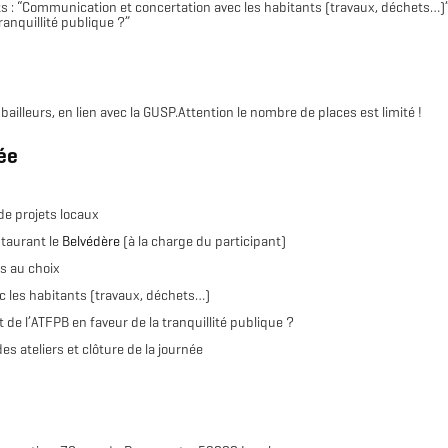
s : “Communication et concertation avec les habitants (travaux, déchets…)
(format .svg)
(format .zip)
ranquillité publique ?”
, bailleurs, en lien avec la GUSP.Attention le nombre de places est limité !
ée
de projets locaux
taurant le
Belvédère
(à la charge du participant)
fs au choix
 les habitants (travaux, déchets…)
de l’ATFPB en faveur de la tranquillité publique ?
es ateliers et clôture de la journée