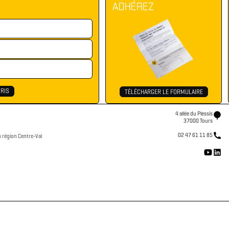
ADHÉREZ
TÉLÉCHARGER LE FORMULAIRE
4 allée du Plessis
37000 Tours
02 47 61 11 85
n région Centre-Val