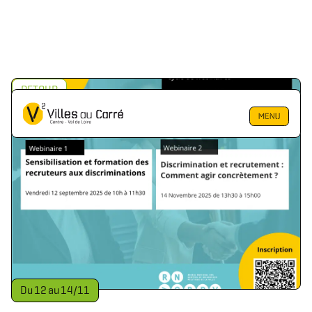
RETOUR
MENU
Du
12
au
14
/
11