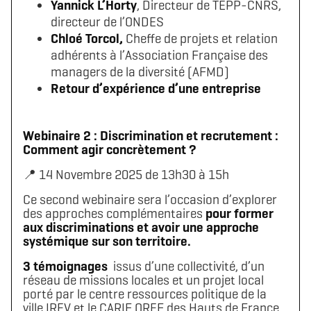
Yannick L’Horty
, Directeur de TEPP-CNRS,
directeur de l’ONDES
Chloé Torcol,
Cheffe de projets et relation
adhérents à l’Association Française des
managers de la diversité (AFMD)
Retour d’expérience d’une entreprise
Webinaire 2 : Discrimination et recrutement :
Comment agir concrètement ?
📍 14 Novembre 2025 de 13h30 à 15h
Ce second webinaire sera l’occasion d’explorer
des approches complémentaires
pour former
Télécharger le logo
Télécharger le dossier d'identité complet
aux discriminations et avoir une approche
(format .svg)
(format .zip)
systémique sur son territoire.
3 témoignages
issus d’une collectivité, d’un
réseau de missions locales et un projet local
porté par le centre ressources politique de la
ville IREV et le CARIF OREF des Hauts de France