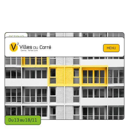
RETOUR
MENU
Du
13
au
18
/
11