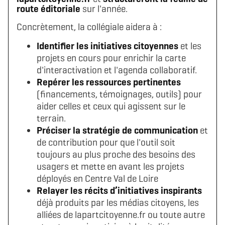
route éditoriale
sur l'année.
Concrètement, la collégiale aidera à :
Identifier les initiatives citoyennes
et les
projets en cours pour enrichir la carte
d'interactivation et l'agenda collaboratif.
Repérer les ressources pertinentes
(financements, témoignages, outils) pour
Télécharger le logo
Télécharger le dossier d'identité complet
aider celles et ceux qui agissent sur le
(format .svg)
(format .zip)
terrain.
Préciser la stratégie de communication
et
de contribution pour que l'outil soit
toujours au plus proche des besoins des
usagers et mette en avant les projets
déployés en Centre Val de Loire
Relayer les récits d’initiatives inspirants
déjà produits par les médias citoyens, les
alliées de lapartcitoyenne.fr ou toute autre