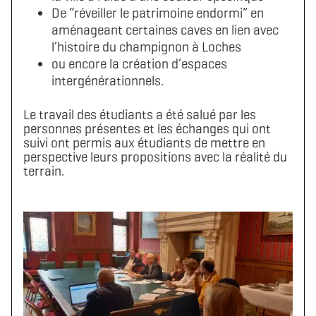
De “réveiller le patrimoine endormi” en
aménageant certaines caves en lien avec
l’histoire du champignon à Loches
ou encore la création d’espaces
intergénérationnels.
Le travail des étudiants a été salué par les
personnes présentes et les échanges qui ont
Télécharger le logo
Télécharger le dossier d'identité complet
suivi ont permis aux étudiants de mettre en
(format .svg)
(format .zip)
perspective leurs propositions avec la réalité du
terrain.