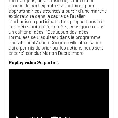
thématiques, et la troisième, confiée à un
groupe de participant·es volontaires pour
approfondir ces attentes à partir d’une marche
exploratoire dans le cadre de l’atelier
d’urbanisme participatif. Des propositions très
concrètes ont été formulées, consignées dans
un cahier d’idées. “Beaucoup des idées
formulées se traduisent dans le programme
opérationnel Action Coeur de ville et ce cahier
qui a permis de prioriser les actions nous sert
encore” conclut Marion Decraemere.
Télécharger le logo
Télécharger le dossier d'identité complet
Replay vidéo 2e partie :
(format .svg)
(format .zip)