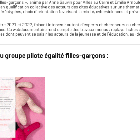
filles-garçons »
,
animé par Anne Gauvin pour Villes au Carré et Emilie Arnoule
 en qualification collective des acteurs des cités éducatives sur une théma
éréotypées, choix d’orientation favorisant la mixité, cyberviolences et préve
ntre 2021 et 2022, faisant intervenir autant d’experts et chercheurs ou c
es. Ce webdocumentaire rend compte des travaux menés : replays, fiches d’
dont peuvent se saisir les acteurs de la jeunesse et de l’éducation, au-de
 groupe pilote égalité filles-garçons :
Télécharger le logo
Télécharger le dossier d'identité complet
(format .svg)
(format .zip)