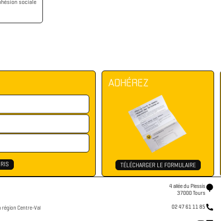
hésion sociale
ADHÉREZ
TÉLÉCHARGER LE FORMULAIRE
4 allée du Plessis
37000 Tours
02 47 61 11 85
n région Centre-Val