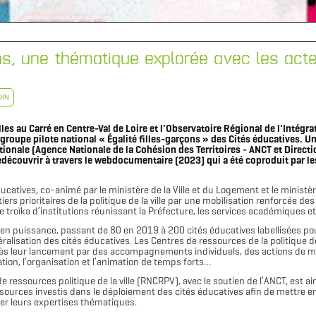
ons, une thématique explorée avec les act
DIN
s au Carré en Centre-Val de Loire et l'Observatoire Régional de l'Intégrat
groupe pilote national « Égalité filles-garçons » des Cités éducatives. U
tionale (Agence Nationale de la Cohésion des Territoires - ANCT et Direct
edécouvrir à travers le webdocumentaire (2023) qui a été coproduit par le
atives, co-animé par le ministère de la Ville et du Logement et le ministère
rs prioritaires de la politique de la ville par une mobilisation renforcée des
troïka d’institutions réunissant la Préfecture, les services académiques et la/
en puissance, passant de 80 en 2019 à 200 cités éducatives labellisées pou
ralisation des cités éducatives. Les Centres de ressources de la politique de
ès leur lancement par des accompagnements individuels, des actions de mi
ation, l’organisation et l’animation de temps forts…
 ressources politique de la ville (RNCRPV), avec le soutien de l’ANCT, est ai
ressources investis dans le déploiement des cités éducatives afin de mettr
ser leurs expertises thématiques.