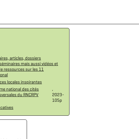
es, articles, dossiers
séminaires mais aussi vidéos et
de ressources sur les 11
onal
ces locales inspirantes
e national des cités
,
ansversales du RNCRPV
2023-
105p
ucatives