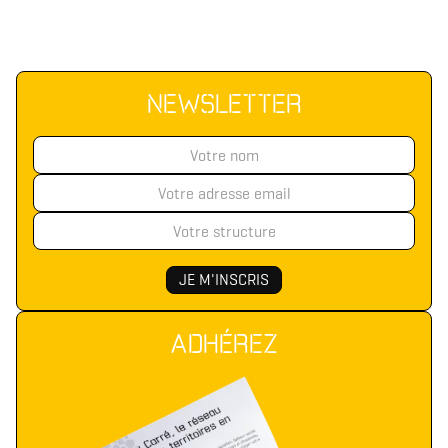
NEWSLETTER
Télécharger le logo
Télécharger le dossier d'identité complet
(format .svg)
(format .zip)
ADHÉREZ