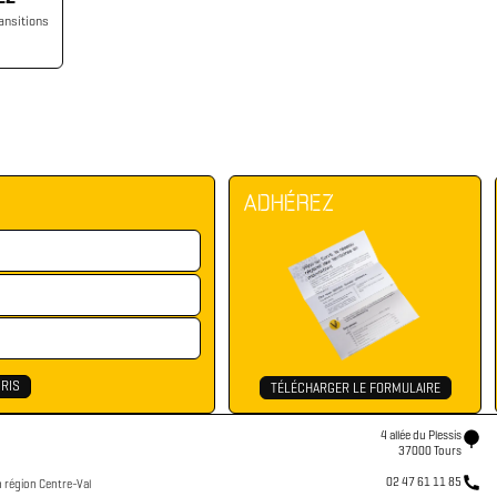
ansitions
ADHÉREZ
TÉLÉCHARGER LE FORMULAIRE
4 allée du Plessis
37000 Tours
02 47 61 11 85
n région Centre-Val