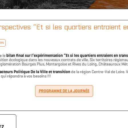
spectives “Et si les quartiers entraient e
DIN
e le
bilan final sur l’expérimentation “Et si les quartiers entraient en tran
ition écologique dans les nouveaux contrats de ville. Six territoires régionau
gglomération Bourges Plus, Montargoise et Rives du Loing, Châteauroux Mét
acteurs Politique De la Ville et transition
de la région Centre-Val de Loire
n
qui répondra à vos besoins !!!
Télécharger le logo
Télécharger le dossier d'identité complet
PROGRAMME DE LA JOURNÉE
(format .svg)
(format .zip)
EZ