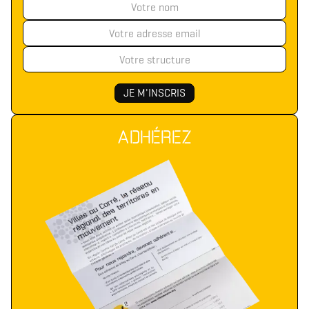
ADHÉREZ
Télécharger le logo
Télécharger le dossier d'identité complet
(format .svg)
(format .zip)