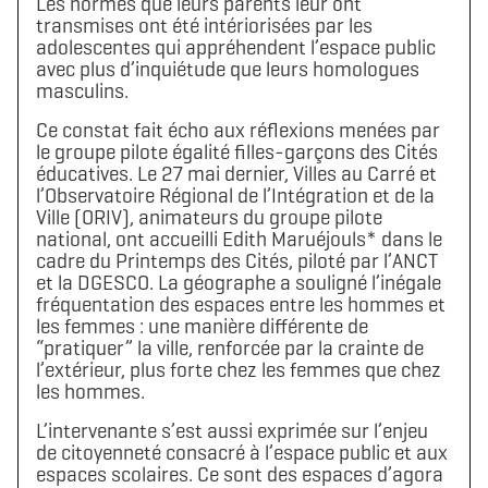
Les normes que leurs parents leur ont
transmises ont été intériorisées par les
adolescentes qui appréhendent l’espace public
avec plus d’inquiétude que leurs homologues
masculins.
Ce constat fait écho aux réflexions menées par
le groupe pilote égalité filles-garçons des Cités
éducatives. Le 27 mai dernier, Villes au Carré et
l’Observatoire Régional de l’Intégration et de la
Télécharger le logo
Télécharger le dossier d'identité complet
Ville (ORIV), animateurs du groupe pilote
(format .svg)
(format .zip)
national, ont accueilli Edith Maruéjouls* dans le
cadre du Printemps des Cités, piloté par l’ANCT
et la DGESCO. La géographe a souligné l’inégale
fréquentation des espaces entre les hommes et
les femmes : une manière différente de
“pratiquer” la ville, renforcée par la crainte de
l’extérieur, plus forte chez les femmes que chez
les hommes.
L’intervenante s’est aussi exprimée sur l’enjeu
de citoyenneté consacré à l’espace public et aux
espaces scolaires. Ce sont des espaces d’agora