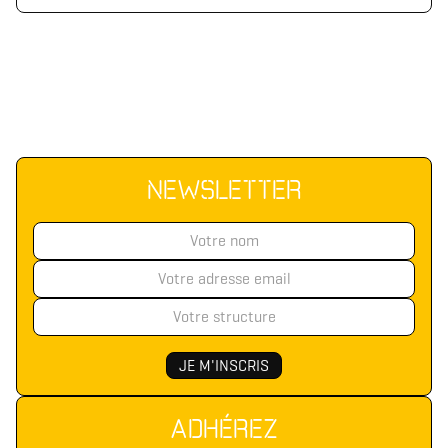
(format .svg)
(format .zip)
NEWSLETTER
ADHÉREZ