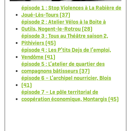
épisode 1 : Stop Violences à La Rabière de
Joué-Lès-Tours (37)
épisode 2 : Atelier Vélos à la Boite à
Outils, Nogent-le-Rotrou (28)
épisode 3 : Tous au Théâtre saison 2,
Pithiviers (45)
épisode 4 : Les P’tits Dejs de l’emploi,
Vendôme (41)
épisode 5 : L’atelier de quartier des
compagnons bâtisseurs (37)
épisode 6 – L’archipel nourricier, Blois
(41)
épisode 7 – Le pôle territorial de
coopération économique, Montargis (45)
Télécharger le logo
Télécharger le dossier d'identité complet