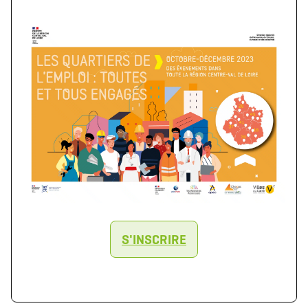
Télécharger le logo
Télécharger le dossier d'identité complet
(format .svg)
(format .zip)
S'INSCRIRE