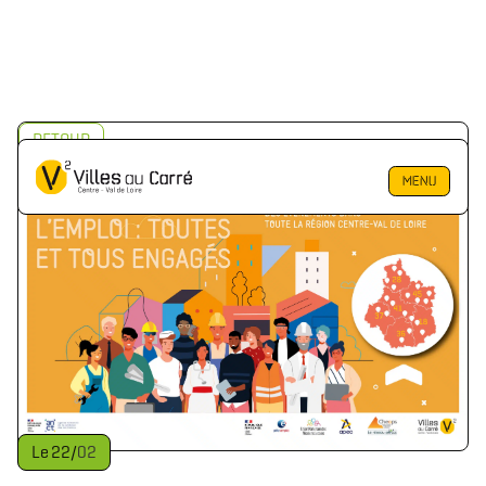
RETOUR
MENU
Le
22
/
02