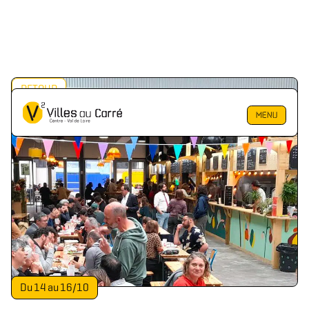
RETOUR
MENU
Du
14
au
16
/
10