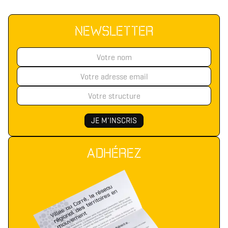
NEWSLETTER
ADHÉREZ
Télécharger le logo
Télécharger le dossier d'identité complet
(format .svg)
(format .zip)