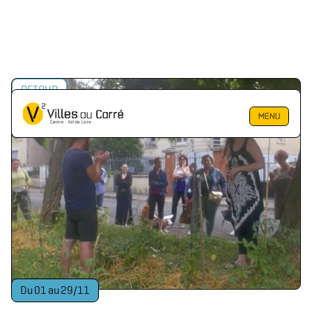
RETOUR
MENU
Du
01
au
29
/
11