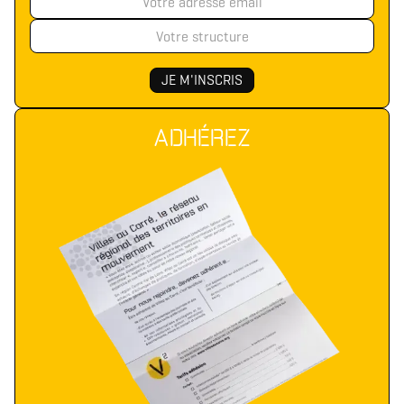
Télécharger le logo
Télécharger le dossier d'identité complet
(format .svg)
(format .zip)
ADHÉREZ