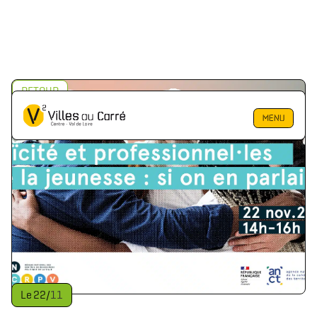
RETOUR
MENU
Le
22
/
11