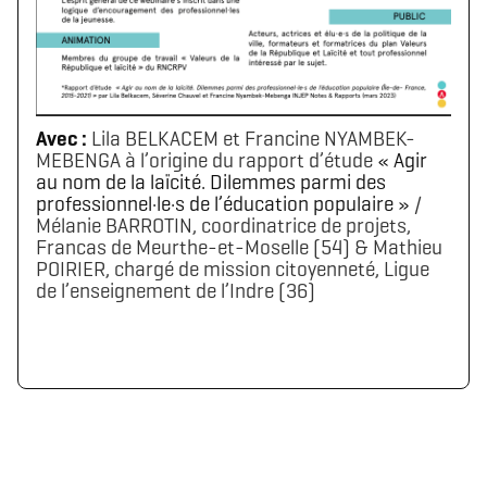
Avec :
Lila BELKACEM et Francine NYAMBEK-
MEBENGA à l’origine du rapport d’étude
« Agir
au nom de la laïcité. Dilemmes parmi des
Télécharger le logo
Télécharger le dossier d'identité complet
professionnel·le·s de l’éducation populaire »
/
(format .svg)
(format .zip)
Mélanie BARROTIN, coordinatrice de projets,
Francas de Meurthe-et-Moselle (54) & Mathieu
POIRIER, chargé de mission citoyenneté, Ligue
de l’enseignement de l’Indre (36)