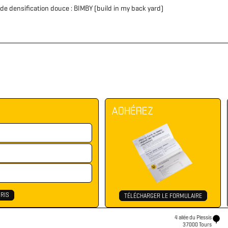
e densification douce : BIMBY (build in my back yard)
ADHÉREZ
TÉLÉCHARGER LE FORMULAIRE
4 allée du Plessis
37000 Tours