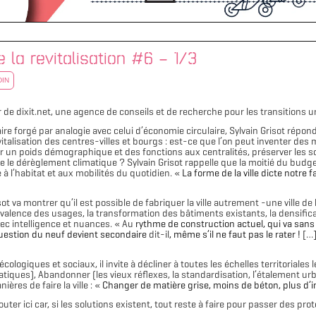
la revitalisation #6 – 1/3
DIN
r de dixit.net, une agence de conseils et de recherche pour les transitions 
re forgé par analogie avec celui d’économie circulaire, Sylvain Grisot répo
talisation des centres-villes et bourgs : est-ce que l’on peut inventer des
er un poids démographique et des fonctions aux centralités, préserver les so
tre le dérèglement climatique ? Sylvain Grisot rappelle que la moitié du bud
 à l’habitat et aux mobilités du quotidien. «
La forme de la ville dicte notre
ot va montrer qu’il est possible de fabriquer la ville autrement -une ville de
polyvalence des usages, la transformation des bâtiments existants, la densific
vec intelligence et nuances. « Au
rythme de construction actuel, qui va sans
 question du neuf devient secondaire
dit-il
, même s’il ne faut pas le rater !
[…
ologiques et sociaux, il invite à décliner à toutes les échelles territoriales l
tiques), Abandonner (les vieux réflexes, la standardisation, l’étalement urbai
ères de faire la ville : «
Changer de matière grise, moins de béton, plus d’i
ter ici car, si les solutions existent, tout reste à faire pour passer des pr