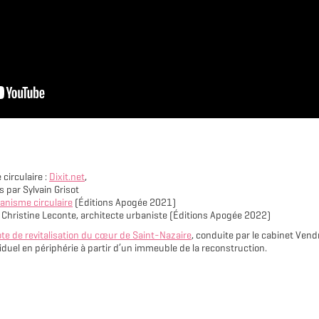
circulaire :
Dixit.net
,
 par Sylvain Grisot
anisme circulaire
(Éditions Apogée 2021)
Christine Leconte, architecte urbaniste (Éditions Apogée 2022)
te de revitalisation du cœur de Saint-Nazaire
, conduite par le cabinet Ven
iduel en périphérie à partir d’un immeuble de la reconstruction.