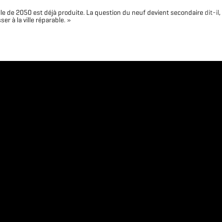
lle de 2050 est déjà produite. La question du neuf devient secondaire
dit-il
,
sser à la ville réparable
. »
Télécharger le logo
Télécharger le dossier d'identité complet
(format .svg)
(format .zip)