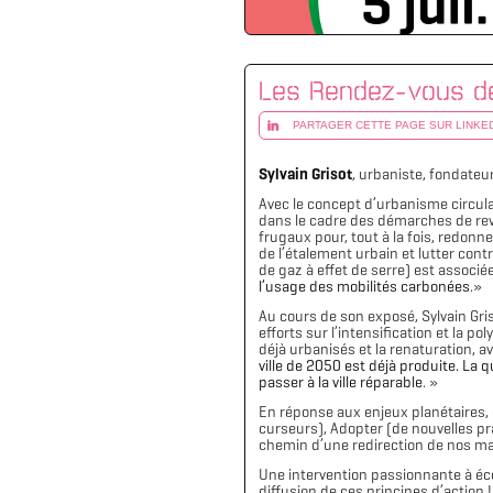
Les Rendez-vous de 
PARTAGER CETTE PAGE SUR LINKE
Sylvain Grisot
, urbaniste, fondateu
Avec le concept d’urbanisme circulai
dans le cadre des démarches de revi
frugaux pour, tout à la fois, redonn
de l’étalement urbain et lutter con
de gaz à effet de serre) est associée
l’usage des mobilités carbonées
.»
Au cours de son exposé, Sylvain Gris
efforts sur l’intensification et la 
déjà urbanisés et la renaturation, a
ville de 2050 est déjà produite. La
passer à la ville réparable
. »
En réponse aux enjeux planétaires, éc
curseurs), Adopter (de nouvelles pra
chemin d’une redirection de nos mani
Une intervention passionnante à écou
diffusion de ces principes d’action !