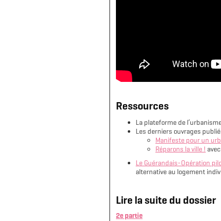
Ressources
La plateforme de l’urbanisme 
Les derniers ouvrages publiés
Manifeste pour un urb
Réparons la ville !
avec 
Le Guérandais-Opération pilo
alternative au logement indiv
Lire la suite du dossier
2e partie