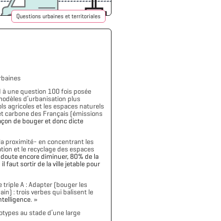
Questions urbaines et territoriales
urbaines
nd à une question 100 fois posée
 modèles d’urbanisation plus
ls agricoles et les espaces naturels
get carbone des Français (émissions
 façon de bouger et donc dicte
 la proximité- en concentrant les
ation et le recyclage des espaces
 doute encore diminuer, 80% de la
]
il faut sortir de la ville jetable pour
e triple A : Adapter (bouger les
n) : trois verbes qui balisent le
ntelligence
. »
ototypes au stade d’une large